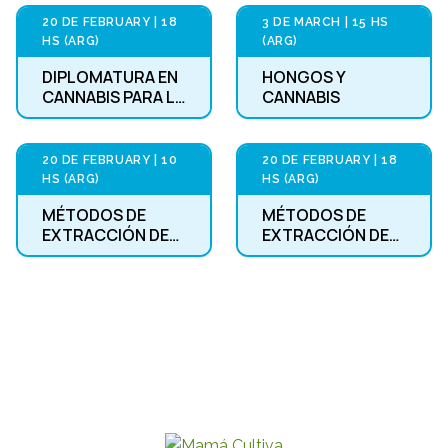
20 DE FEBRUARY | 18
3 DE MARCH | 15 HS
VIRTUAL
VIRTUAL
HS (ARG)
(ARG)
DIPLOMATURA EN
HONGOS Y
CANNABIS PARA LA
CANNABIS
SALUD CON
PERSPECTIVA DE
CUIDADOS
20 DE FEBRUARY | 10
20 DE FEBRUARY | 18
VIRTUAL
VIRTUAL
HS (ARG)
HS (ARG)
MÉTODOS DE
MÉTODOS DE
EXTRACCIÓN DE
EXTRACCIÓN DE
CANNABIS
CANNABIS Y
HONGOS